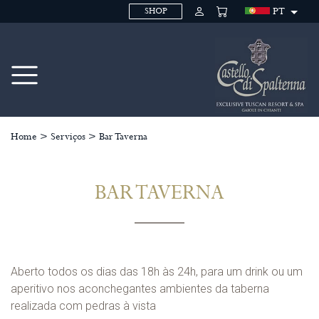
PT
SHOP
Home
>
Serviços
>
Bar Taverna
BAR TAVERNA
Aberto todos os dias das 18h às 24h, para um drink ou um
aperitivo nos aconchegantes ambientes da taberna
realizada com pedras à vista