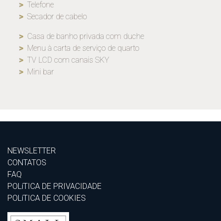
Telefone
Secador de cabelo
Casa de banho privada com duche
Menu à carta de serviço de quarto
TV LCD com canais SKY
Mini bar
NEWSLETTER
CONTATOS
FAQ
POLíTICA DE PRIVACIDADE
POLíTICA DE COOKIES