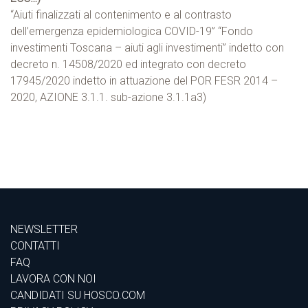
“Aiuti finalizzati al contenimento e al contrasto
dell’emergenza epidemiologica COVID-19” “Fondo
investimenti Toscana – aiuti agli investimenti” indetto con
decreto n. 14508/2020 ed integrato con decreto
17945/2020 indetto in attuazione del POR FESR 2014 –
2020, AZIONE 3.1.1. sub-azione 3.1.1a3)
NEWSLETTER
CONTATTI
FAQ
LAVORA CON NOI
CANDIDATI SU HOSCO.COM