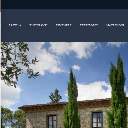
S
LA VILLA
RISTORANTI
BENESSERE
TERRITORIO
MATRIMONI