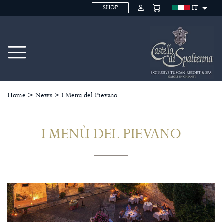
IT
SHOP
Home
>
News
>
I Menu del Pievano
I MENÙ DEL PIEVANO