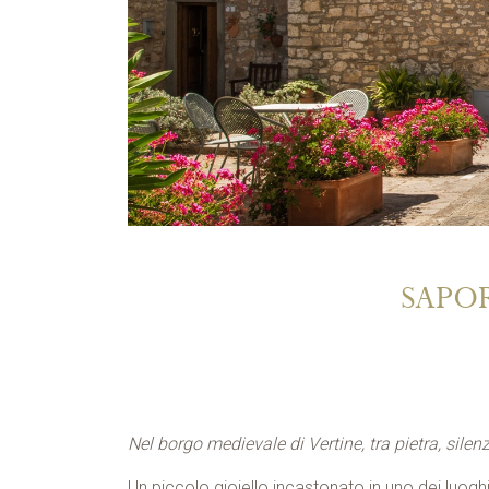
SAPOR
Nel borgo medievale di Vertine, tra pietra, sile
Un piccolo gioiello incastonato in uno dei luoghi