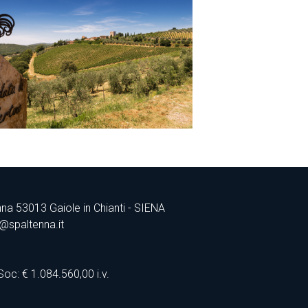
nna 53013 Gaiole in Chianti - SIENA
@spaltenna.it
9
c: € 1.084.560,00 i.v.