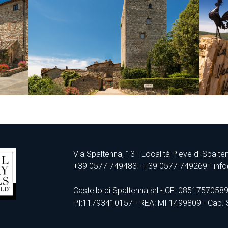
Via Spaltenna, 13 - Località Pieve di Spalte
+39 0577 749483
- +39 0577 749269 - info
Castello di Spaltenna srl - CF: 0851757058
PI:11793410157 - REA: MI 1499809 - Cap. So