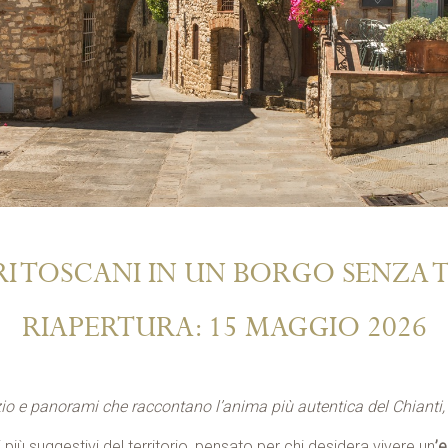
I TOSCANI IN UN BORGO SENZA
RIAPERTURA: 15 MAGGIO 2026
nzio e panorami che raccontano l’anima più autentica del Chianti, 
 più suggestivi del territorio, pensato per chi desidera vivere un
’