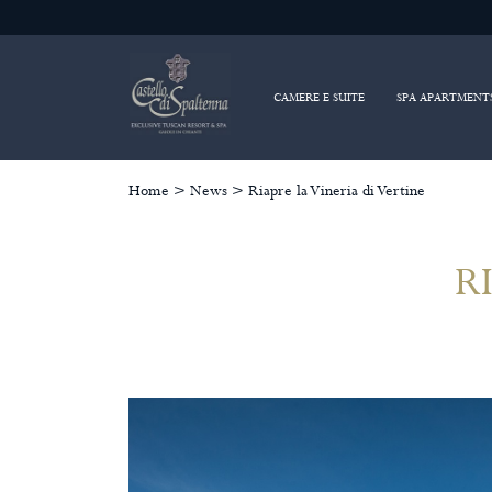
CAMERE E SUITE
SPA APARTMENT
Home
>
News
>
Riapre la Vineria di Vertine
R