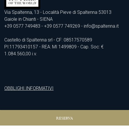
Via Spaltenna, 13 - Località Pieve di Spaltenna 53013
Gaiole in Chianti - SIENA
+39 0577 749483
- +39 0577 749269 - info@spaltenna.it
Castello di Spaltenna srl - CF: 08517570589
PI:11793410157 - REA: MI 1499809 - Cap. Soc: €
1.084.560,00 i.v.
OBBLIGHI INFORMATIVI
RESERVA
As suas escolhas de privacidade