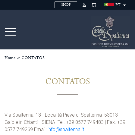
PT
SHOP
Home
>
CONTATOS
CONTATOS
Via Spaltenna, 13 - Località Pieve di Spaltenna 53013
Gaiole in Chianti - SIENA Tel. +39 0577 749483 | Fax. +39
0577 749269 Email:
info@spaltenna.it