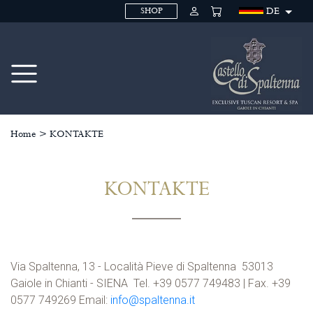
DE
SHOP
Home
>
KONTAKTE
KONTAKTE
Via Spaltenna, 13 - Località Pieve di Spaltenna 53013
Gaiole in Chianti - SIENA Tel. +39 0577 749483 | Fax. +39
0577 749269 Email:
info@spaltenna.it