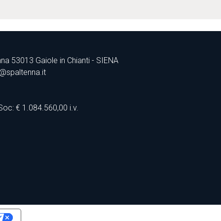
nna 53013 Gaiole in Chianti - SIENA
@spaltenna.it
9
c: € 1.084.560,00 i.v.