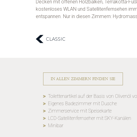
Decken mit offenen Holzbalken, Terrakotta-Fu
kostenloses WLAN und Satellitenfernsehen immer
entspannen. Nur in diesen Zimmern: Hydromas
CLASSIC
IN ALLEN ZIMMERN FINDEN SIE
Toilettenartikel auf der Basis von Olivenöl 
Eigenes Badezimmer mit Dusche
Zimmerservice mit Speisekarte
LCD-Satellitenfernseher mit SKY-Kanälen
Minibar