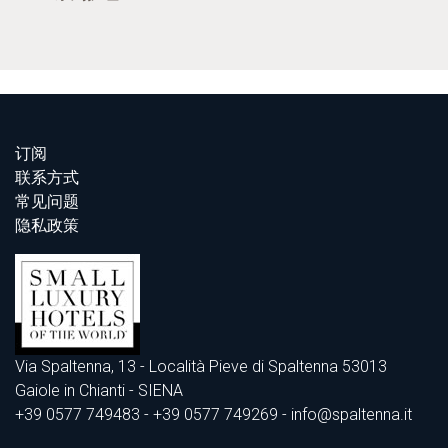
订阅
联系方式
常见问题
隐私政策
Via Spaltenna, 13 - Località Pieve di Spaltenna 53013
Gaiole in Chianti - SIENA
+39 0577 749483
- +39 0577 749269 - info@spaltenna.it