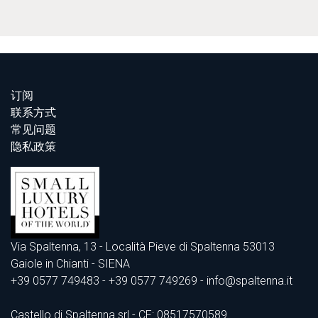
订阅
联系方式
常见问题
隐私政策
Via Spaltenna, 13 - Località Pieve di Spaltenna 53013
Gaiole in Chianti - SIENA
+39 0577 749483
- +39 0577 749269 - info@spaltenna.it
Castello di Spaltenna srl - CF: 08517570589