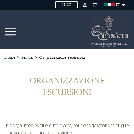
IT
SHOP
Home
>
Servizi
>
Organizzazione escursioni
ORGANIZZAZIONE
ESCURSIONI
In borghi medievali e città d’arte, tour enogastronomici, gite
a cavallo e lezioni di equitazione.