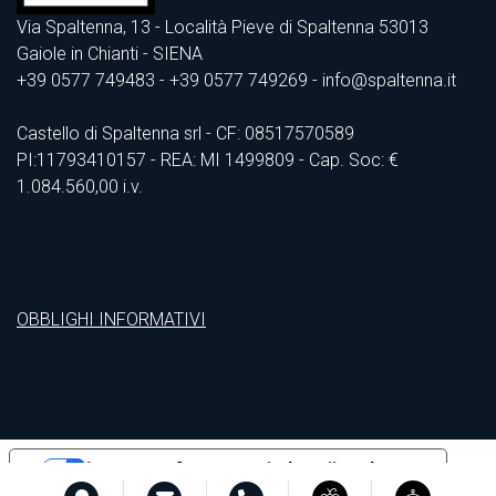
Via Spaltenna, 13 - Località Pieve di Spaltenna 53013
Gaiole in Chianti - SIENA
+39 0577 749483
- +39 0577 749269 - info@spaltenna.it
Castello di Spaltenna srl - CF: 08517570589
PI:11793410157 - REA: MI 1499809 - Cap. Soc: €
1.084.560,00 i.v.
OBBLIGHI INFORMATIVI
Le tue preferenze relative alla privacy