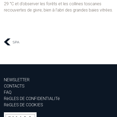
29 °C et d’observer les forêts et les collines toscanes
recouvertes de givre, bien à l’abri des grandes baies vitrées.
SPA
NEWSLETTER
CONTACTS
FAQ
RèGLES DE CONFIDENTIALITé
RèGLES DE COOKIES